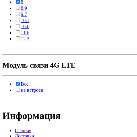
8
8.9
9.7
10.1
10.6
11.6
12.2
Модуль связи 4G LTE
Все
не встроен
Информация
Главная
Доставка