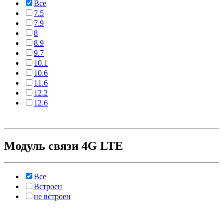
Все
7.5
7.9
8
8.9
9.7
10.1
10.6
11.6
12.2
12.6
Модуль связи 4G LTE
Все
Встроен
не встроен