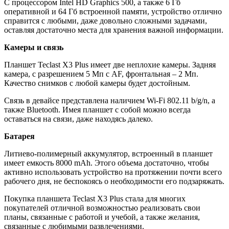
С процессором Intel HD Graphics 500, а также 6 Гб
оперативной и 64 Гб встроенной памяти, устройство отлично
справится с любыми, даже довольно сложными задачами,
оставляя достаточно места для хранения важной информации.
Камеры и связь
Планшет Teclast X3 Plus имеет две неплохие камеры. Задняя
камера, с разрешением 5 Мп с AF, фронтальная – 2 Мп.
Качество снимков с любой камеры будет достойным.
Связь в девайсе представлена наличием Wi-Fi 802.11 b/g/n, а
также Bluetooth. Имея планшет с собой можно всегда
оставаться на связи, даже находясь далеко.
Батарея
Литиево-полимерный аккумулятор, встроенный в планшет
имеет емкость 8000 mAh. Этого объема достаточно, чтобы
активно использовать устройство на протяжении почти всего
рабочего дня, не беспокоясь о необходимости его подзаряжать.
Покупка планшета Teclast X3 Plus стала для многих
покупателей отличной возможностью реализовать свои
планы, связанные с работой и учебой, а также желания,
связанные с любимыми развлечениями.