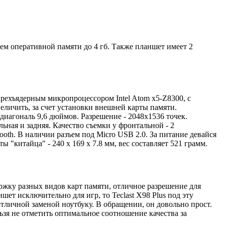
бьем оперативной памяти до 4 гб. Также планшет имеет 2
рехъядерным микропроцессором Intel Atom x5-Z8300, с
еличить, за счет установки внешней карты памяти.
диагональ 9,6 дюймов. Разрешение - 2048x1536 точек.
ьная и задняя. Качество съемки у фронтальной - 2
ooth. В наличии разъем под Micro USB 2.0. За питание девайся
 "китайца" - 240 x 169 x 7.8 мм, вес составляет 521 грамм.
ржку разных видов карт памяти, отличное разрешение для
ет исключительно для игр, то Teclast X98 Plus под эту
отличной заменой ноутбуку. В обращении, он довольно прост.
ьзя не отметить оптимальное соотношение качества за