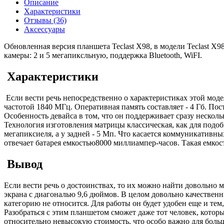
Описание
Характеристики
Отзывы (36)
Аксессуары
Обновленная версия планшета Teclast X98, в модели Teclast X9
камеры: 2 и 5 мегапиксльную, поддержка Bluetooth, WiFI.
Характеристики
Если вести речь непосредственно о характеристиках этой мод
частотой 1840 МГц. Оперативная память составляет - 4 Гб. По
Особенность девайса в том, что он поддерживает сразу нескол
Технология изготовления матрицы классическая, как для подоб
мегапиксиеля, а у задней - 5 Мп. Что касается коммуникативных
отвечает батарея емкостью8000 миллиампер-часов. Такая емкость
Вывод
Если вести речь о достоинствах, то их можно найти довольно
экрана с диагональю 9,6 дюймов. В целом довольно качественны
категорию не относится. Для работы он будет удобен еще и тем
Разобраться с этим планшетом сможет даже тот человек, котор
относительно невысокую стоимость, что особо важно для боль