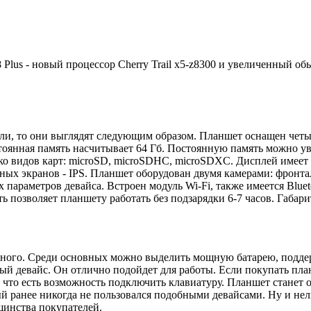
8 Plus - новый процессор Cherry Trail x5-z8300 и увеличенный о
ели, то они выглядят следующим образом. Планшет оснащен четы
стоянная память насчитывает 64 Гб. Постоянную память можно ув
ько видов карт: microSD, microSDHC, microSDXC. Дисплей имеет 
ных экранов - IPS. Планшет оборудован двумя камерами: фронтал
 параметров девайса. Встроен модуль Wi-Fi, также имеется Bluet
 позволяет планшету работать без подзарядки 6-7 часов. Габариты
 много. Среди основных можно выделить мощную батарею, подде
й девайс. Он отлично подойдет для работы. Если покупать планш
, что есть возможность подключить клавиатуру. Планшет станет 
ый ранее никогда не пользовался подобными девайсами. Ну и нел
шинства покупателей.